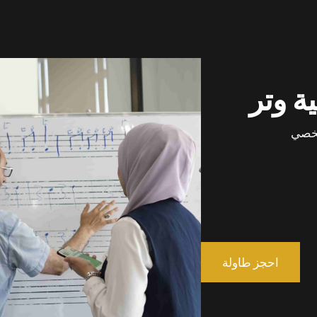
ة وتر
احجز طاولة