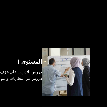
المستوى 1
دروس للتدريب على عزف آ
دروس في النظريات والنوتة